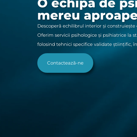
O echipă de psi
Cabinet de psihologie
mereu aproape
Descoperă echilibrul interior și construieșt
Oferim servicii psihologice și psihiatrice la 
folosind tehnici specifice validate științific, 
Contactează-ne