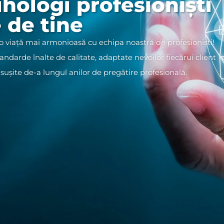
hologi profesioniști
 de tine
e o viață mai armonioasă cu echipa noastră de profesioniști!
standarde înalte de calitate, adaptate nevoilor fiecărui client
însușite de-a lungul anilor de pregătire profesională. ​