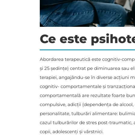
Ce este psihot
Abordarea terapeutică este cognitiv-compor
și 25 ședințe) centrat pe diminuarea sau eli
terapiei, angajându-se în diverse acțiuni m
cognitiv- comportamentale și tranzacționale,
comportamentală are rezultate foarte bune în
compulsive, adicții (dependența de alcool, 
personalitate, tulburări alimentare: bulimi
cazul tulburărilor de stres post-traumatic, 
copii, adolescenți și vârstnici.