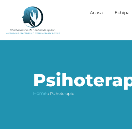
Acasa
Echipa
Psihotera
Home
»
Psihoterapie