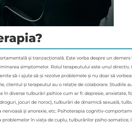
erapia?
tamentală și tranzacțională. Este vorba despre un demers ter
minarea simptomelor. Rolul terapeutului este unul directiv, iar
enite să-i ajute să-și rezolve problemele și nu doar să vorbeas
 clientul și terapeutul au o relație de colaborare. Studiile au
 diverse tulburări psihice cum ar fi: depresie, anxietate, fob
droguri, jocuri de noroc), tulburări de dinamică sexuală, tulb
a nervoasă și anorexie, etc. Psihoterapia cognitiv-comportamen
a problemelor în viața de cuplu, tulburărilor psiho-somatice, î