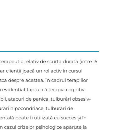
apeutic relativ de scurta durată (între 15
 clienții joacă un rol activ în cursul
că despre acestea. În cadrul terapiilor
 evidențiat faptul că terapia cognitiv-
ii, atacuri de panica, tulburări obsesiv-
urări hipocondriace, tulburări de
tală poate fi utilizată cu succes și în
n cazul crizelor psihologice apărute la